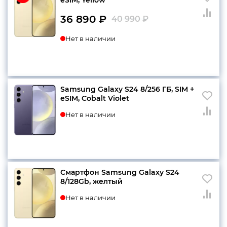
36 890
₽
40 990
₽
Первоначальн
Текущая
конфиденциальности
Нет в наличии
цена
цена:
составляла
36
40
890 ₽.
+7 812 318-40-14
990 ₽.
Samsung Galaxy S24 8/256 ГБ, SIM +
(c 10:00 до 21:00, без
eSIM, Cobalt Violet
выходных)
Нет в наличии
Смартфон Samsung Galaxy S24
8/128Gb, желтый
Нет в наличии