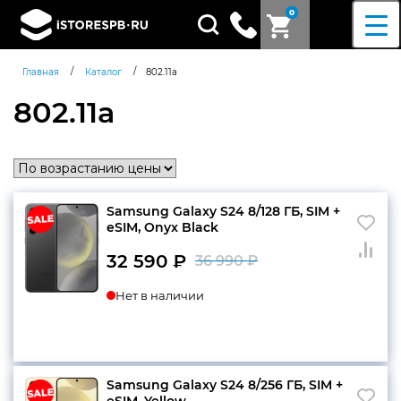
0
Поиск
товаров
/
/
Главная
Каталог
802.11a
802.11a
Samsung Galaxy S24 8/128 ГБ, SIM +
eSIM, Onyx Black
32 590
₽
36 990
₽
Первоначальн
Текущая
Нет в наличии
цена
цена:
составляла
32
36
590 ₽.
990 ₽.
Samsung Galaxy S24 8/256 ГБ, SIM +
Согласен c
политикой
eSIM, Yellow