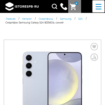
0
Поиск
товаров
/
/
/
/
/
Главная
Каталог
Смартфоны
Samsung
S24
Смартфон Samsung Galaxy S24 8/256Gb, синий
Согласен c
политикой