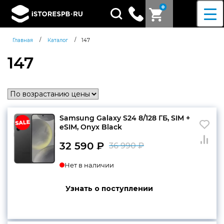
0
Поиск
товаров
/
/
Главная
Каталог
147
147
Samsung Galaxy S24 8/128 ГБ, SIM +
eSIM, Onyx Black
32 590
₽
36 990
₽
Первоначальн
Текущая
Нет в наличии
цена
цена:
составляла
32
Узнать о поступлении
36
590 ₽.
990 ₽.
Согласен c
политикой