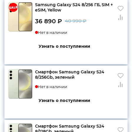
Samsung Galaxy S24 8/256 ГБ, SIM +
eSIM, Yellow
конфиденциальности
36 890
₽
40 990
₽
Первоначальн
Текущая
Нет в наличии
цена
цена:
составляла
36
Узнать о поступлении
+7 812 318-40-14
40
890 ₽.
(c 10:00 до 21:00, без
990 ₽.
выходных)
Смартфон Samsung Galaxy S24
8/256Gb, зеленый
Нет в наличии
Узнать о поступлении
Смартфон Samsung Galaxy S24
8/128Gb, зеленый