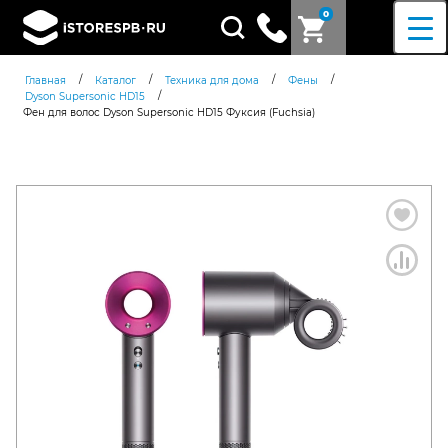
0
Поиск
товаров
/
/
/
/
Главная
Каталог
Техника для дома
Фены
/
Dyson Supersonic HD15
Фен для волос Dyson Supersonic HD15 Фуксия (Fuchsia)
Согласен c
политикой