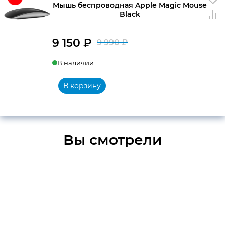
Мышь беспроводная Apple Magic Mouse
Black
9 150
₽
9 990
₽
Первоначальна
Текущая
В наличии
цена
цена:
составляла
9
В корзину
9
150 ₽.
990 ₽.
Вы смотрели