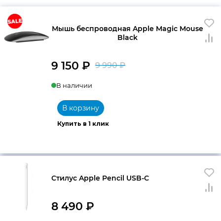
Мышь беспроводная Apple Magic Mouse
Black
9 150
₽
9 990
₽
Первоначальна
Текущая
В наличии
цена
цена:
составляла
9
В корзину
9
150 ₽.
Купить в 1 клик
990 ₽.
Стилус Apple Pencil USB-C
8 490
₽