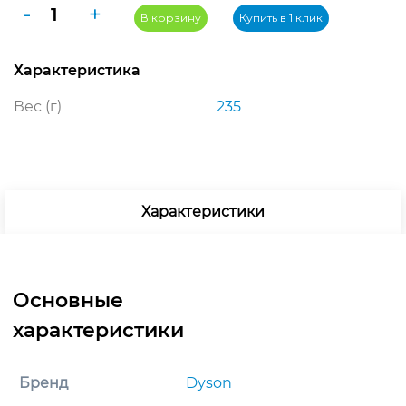
Количество
-
+
В корзину
Купить в 1 клик
товара
Dyson
Характеристика
Supersonic
R
Вес (г)
235
Professional
HD17
Jasper
Plum
Характеристики
Бренд
Dyson