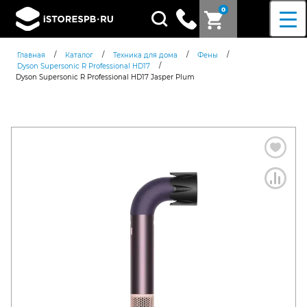
0
Поиск
товаров
/
/
/
/
Главная
Каталог
Техника для дома
Фены
/
Dyson Supersonic R Professional HD17
Dyson Supersonic R Professional HD17 Jasper Plum
Согласен c
политикой