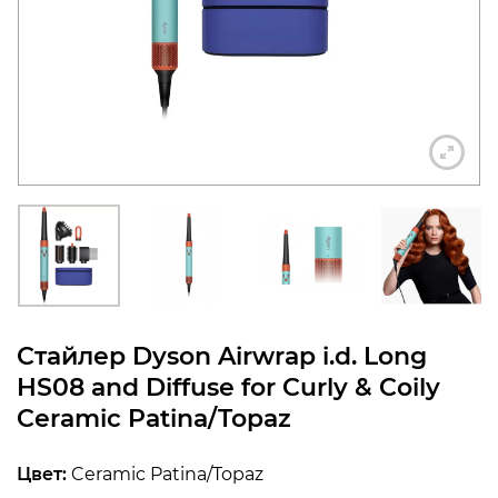
конфиденциальности
+7 812 318-40-14
(c 10:00 до 21:00, без
выходных)
Стайлер Dyson Airwrap i.d. Long
HS08 and Diffuse for Curly & Coily
Ceramic Patina/Topaz
Цвет:
Ceramic Patina/Topaz