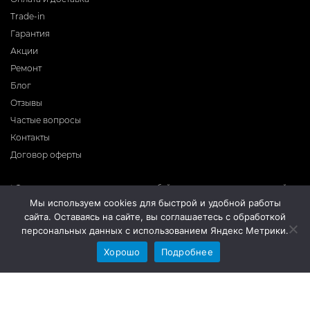
Trade-in
Гарантия
Акции
Ремонт
Блог
Отзывы
Частые вопросы
Контакты
Договор оферты
* Фирма-производитель оставляет за собой право на внесение изменений в
программное обеспечение, дизайн и комплектацию приборов без
Мы используем cookies для быстрой и удобной работы
предварительного уведомления. Во избежание недоразумений при покупке
сайта. Оставаясь на сайте, вы соглашаетесь с обработкой
приборов уточняйте информацию о комплектации, наличию и цене у
продавцов. Вся информация на сайте носит справочный характер и не
персональных данных с использованием Яндекс Метрики.
является публичной офертой.
Хорошо
Подробнее