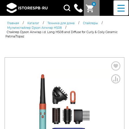
0
Поиск
товаров
/
/
/
/
Главная
Каталог
Техника для дома
Стайлеры
/
Мультистайлер Dyson Airwrap HS08
Стайлер Dyson Airwrap i.d. Long HS08 and Diffuse for Curly & Coily Ceramic
Patina/Topaz
Согласен c
политикой