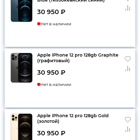
30 950
₽
конфиденциальности
Нет в наличии
+7 812 318-40-14
Apple iPhone 12 pro 128gb Graphite
(c 10:00 до 21:00, без
(графитовый)
выходных)
30 950
₽
Нет в наличии
Apple iPhone 12 pro 128gb Gold
(золотой)
30 950
₽