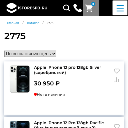
0
Поиск
товаров
/
/
Главная
Каталог
2775
2775
Apple iPhone 12 pro 128gb Silver
(серебристый)
30 950
₽
Нет в наличии
Apple iPhone 12 Pro 128gb Pacific
Согласен c
политикой
Blue (тихоокеанский синий)