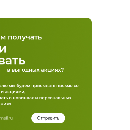
м получать
и
вать
в выгодных акциях?
делю мы будем присылать письмо со
 и акциями,
вать о новинках и персональных
ниях.