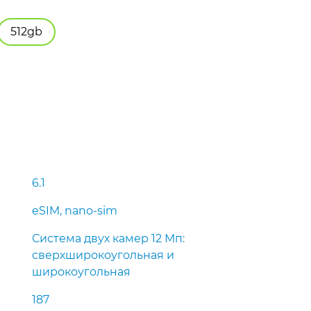
512gb
6.1
eSIM, nano-sim
Система двух камер 12 Мп:
сверхшироко­угольная и
широкоугольная
187