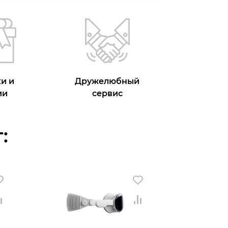
и и
Дружелюбный
ии
сервис
: