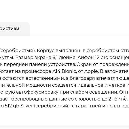
ристики
er (серебристый). Корпус выполнен в серебристом отте
углы. Размер экрана 6,1 дюйма. Айфон 12 pro оснаще
 передней панели устройства. Экран от повреждени
ботает на процессоре А14 Bionic, от Apple. В автома
та остаются естественными, а благодаря впечатляю
ительной мощности создается идеальное и четкое и
ыструю автофокусировку при слабом освещении. Оп
едает беспроводные данные со скоростью до 2 Гбит/с
o 512 gb Silver (серебристый) с гарантией и по выго