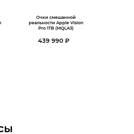
Очки смешанной
n
реальности Apple Vision
Pro 1TB (MQLA3)
439 990
₽
Нет в наличии
сы