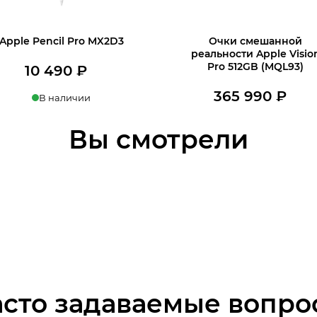
Apple Pencil Pro MX2D3
Очки смешанной
реальности Apple Visio
Pro 512GB (MQL93)
10 490
₽
365 990
₽
В наличии
В наличии
В корзину
Вы смотрели
В корзину
асто задаваемые вопро