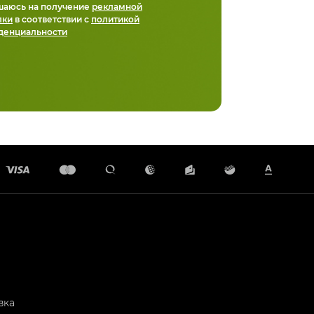
шаюсь на получение
рекламной
лки
в соответствии с
политикой
денциальности
вка