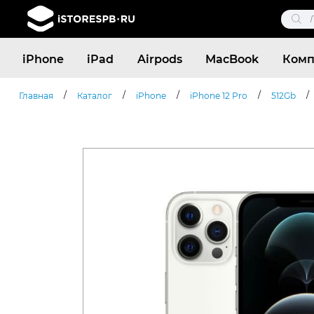
Поис
това
Поиск
iPhone
iPad
Airpods
MacBook
Комп
товаров
/
/
/
/
/
Главная
Каталог
iPhone
iPhone 12 Pro
512Gb