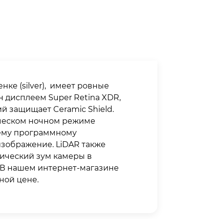
нке (silver), имеет ровные
н дисплеем Super Retina XDR,
й защищает Ceramic Shield.
тическом ночном режиме
щему программному
зображение. LiDAR также
тический зум камеры в
. В нашем интернет-магазине
дной цене.