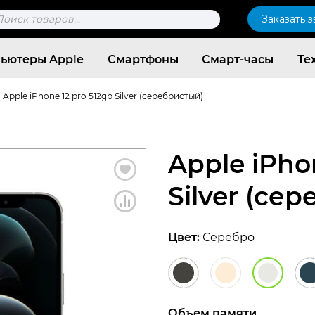
к
Заказать 
ров
ьютеры Apple
Смартфоны
Смарт-часы
Те
Apple iPhone 12 pro 512gb Silver (серебристый)
Apple iPho
Silver (се
Цвет:
Серебро
Согласен c
политикой конфиденциальности
Объем памяти