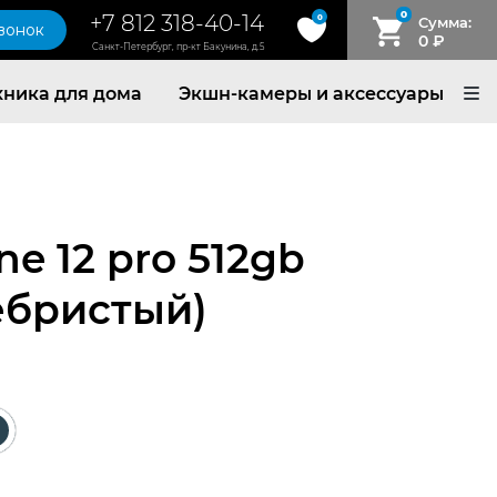
0
+7 812 318-40-14
0
Сумма:
звонок
0
₽
Санкт-Петербург, пр-кт Бакунина, д.5
хника для дома
Экшн-камеры и аксессуары
ne 12 pro 512gb
ребристый)