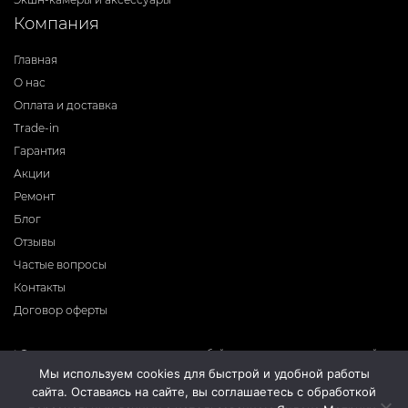
Компания
Главная
О нас
Оплата и доставка
Trade-in
Гарантия
Акции
Ремонт
Блог
Отзывы
Частые вопросы
Контакты
Договор оферты
* Фирма-производитель оставляет за собой право на внесение изменений в
программное обеспечение, дизайн и комплектацию приборов без
Мы используем cookies для быстрой и удобной работы
предварительного уведомления. Во избежание недоразумений при покупке
сайта. Оставаясь на сайте, вы соглашаетесь с обработкой
приборов уточняйте информацию о комплектации, наличию и цене у