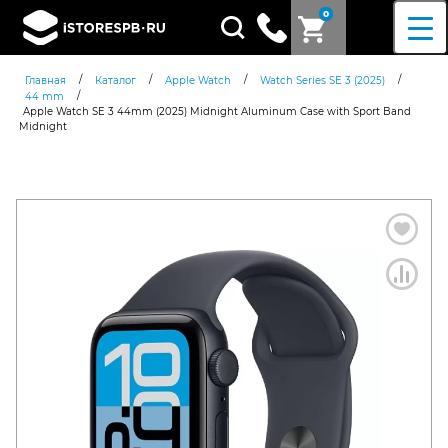
0
Поиск
товаров
/
/
/
/
Главная
Каталог
Apple Watch
Watch Series SE 3 (2025)
/
44 mm
Apple Watch SE 3 44mm (2025) Midnight Aluminum Case with Sport Band
Midnight
Согласен c
политикой