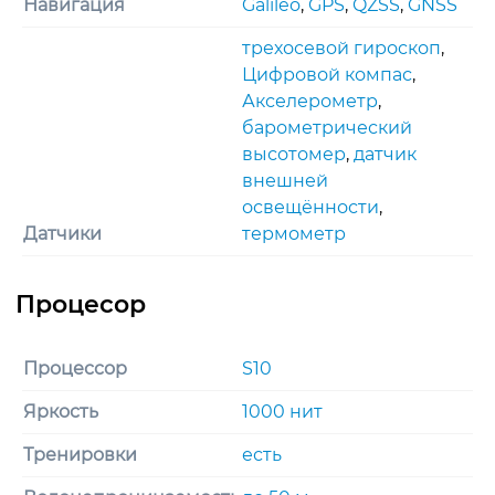
Навигация
Galileo
,
GPS
,
QZSS
,
GNSS
трехосевoй гироскоп
,
Цифровой компас
,
Акселерометр
,
барометрический
высотомер
,
датчик
внешней
освещённости
,
Датчики
термометр
Процессор
S10
Яркость
1000 нит
Тренировки
есть