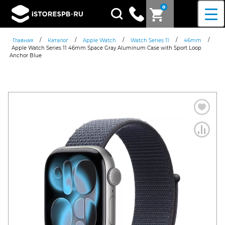
0
Поиск
товаров
/
/
/
/
/
Главная
Каталог
Apple Watch
Watch Series 11
46mm
Apple Watch Series 11 46mm Space Gray Aluminum Case with Sport Loop
Anchor Blue
Согласен c
политикой