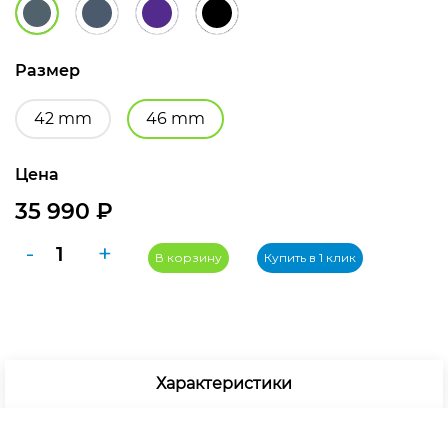
Размер
42 mm
46 mm
Цена
35 990
₽
Количество
-
+
В корзину
Купить в 1 клик
товара
Apple
Watch
Series
11
Характеристики
46mm
Space
Gray