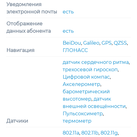
Уведомления
электронной почты
есть
Отображение
данных абонента
есть
BeiDou
,
Galileo
,
GPS
,
QZSS
,
Навигация
ГЛОНАСС
датчик сердечного ритма
,
трехосевoй гироскоп
,
Цифровой компас
,
Акселерометр
,
барометрический
высотомер
,
датчик
внешней освещённости
,
Пульсоксиметр
,
Датчики
термометр
802.11a
,
802.11b
,
802.11g
,