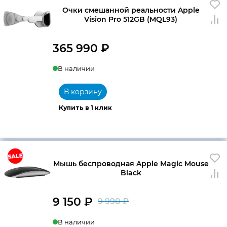
Очки смешанной реальности Apple
Vision Pro 512GB (MQL93)
365 990
₽
В наличии
В корзину
Купить в 1 клик
Мышь беспроводная Apple Magic Mouse
Black
9 150
₽
9 990
₽
Первоначальна
Текущая
В наличии
цена
цена: