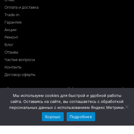
Оплата и доставка
Trade-in
Гарантия
Акции
Ремонт
Блог
Отзывы
Частые вопросы
Контакты
Договор оферты
* Фирма-производитель оставляет за собой право на внесение изменений в
программное обеспечение, дизайн и комплектацию приборов без
Мы используем cookies для быстрой и удобной работы
предварительного уведомления. Во избежание недоразумений при покупке
сайта. Оставаясь на сайте, вы соглашаетесь с обработкой
приборов уточняйте информацию о комплектации, наличию и цене у
продавцов. Вся информация на сайте носит справочный характер и не
персональных данных с использованием Яндекс Метрики.
является публичной офертой.
Хорошо
Подробнее