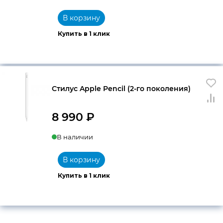
составляла
9
В корзину
9
150 ₽.
Купить в 1 клик
990 ₽.
Стилус Apple Pencil (2-го поколения)
8 990
₽
В наличии
В корзину
Купить в 1 клик