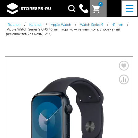
0
Поиск
товаров
/
/
/
/
/
Главная
Каталог
Apple Watch
Watch Series 9
41 mm
Apple Watch Series 9 GPS 45mm (корпус — темная ночь, спортивный
ремешок темная ночь, IP6X)
Согласен c
политикой