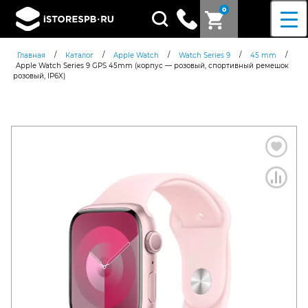
0
Поиск
товаров
/
/
/
/
/
Главная
Каталог
Apple Watch
Watch Series 9
45 mm
Apple Watch Series 9 GPS 45mm (корпус — розовый, спортивный ремешок
розовый, IP6X)
Согласен c
политикой