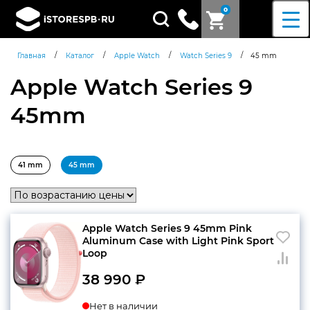
0
Поиск
товаров
/
/
/
/
Главная
Каталог
Apple Watch
Watch Series 9
45 mm
Apple Watch Series 9
45mm
41 mm
45 mm
Apple Watch Series 9 45mm Pink
Aluminum Case with Light Pink Sport
Loop
38 990
₽
Нет в наличии
Согласен c
политикой