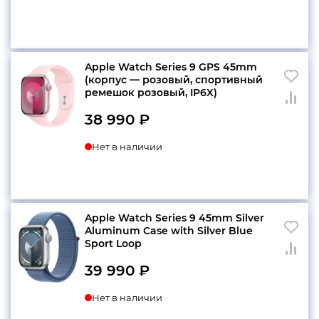
конфиденциальности
Apple Watch Series 9 GPS 45mm
(корпус — розовый, спортивный
ремешок розовый, IP6X)
+7 812 318-40-14
38 990
₽
(c 10:00 до 21:00, без
выходных)
Нет в наличии
Apple Watch Series 9 45mm Silver
Aluminum Case with Silver Blue
Sport Loop
39 990
₽
Нет в наличии