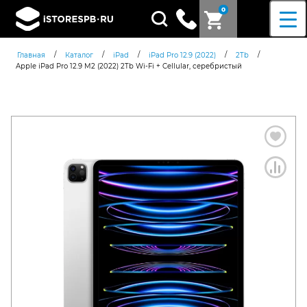
0
Поиск
товаров
/
/
/
/
/
Главная
Каталог
iPad
iPad Pro 12.9 (2022)
2Tb
Apple iPad Pro 12.9 M2 (2022) 2Tb Wi‑Fi + Cellular, серебристый
Согласен c
политикой