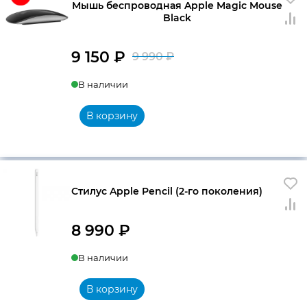
Мышь беспроводная Apple Magic Mouse
Black
9 150
₽
9 990
₽
Первоначальна
Текущая
В наличии
цена
цена:
составляла
9
В корзину
9
150 ₽.
990 ₽.
Стилус Apple Pencil (2-го поколения)
8 990
₽
В наличии
В корзину