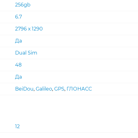
256gb
6.7
2796 х 1290
Да
Dual Sim
48
Да
BeiDou
,
Galileo
,
GPS
,
ГЛОНАСС
12