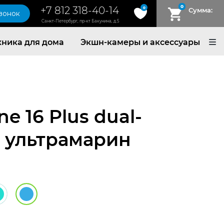
0
+7 812 318-40-14
0
Сумма:
звонок
Санкт-Петербург, пр-кт Бакунина, д.5
хника для дома
Экшн-камеры и аксессуары
e 16 Plus dual-
, ультрамарин