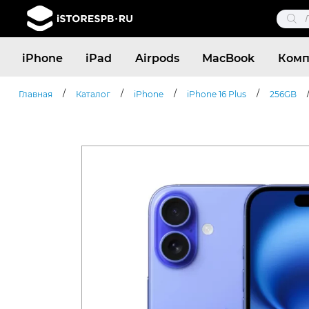
Поис
това
Поиск
iPhone
iPad
Airpods
MacBook
Комп
товаров
/
/
/
/
Главная
Каталог
iPhone
iPhone 16 Plus
256GB