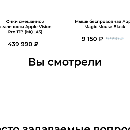
Очки смешанной
Мышь беспроводная App
реальности Apple Vision
Magic Mouse Black
Pro 1TB (MQLA3)
9 150
₽
9 990
₽
П
Т
439 990
₽
В наличии
ц
це
Нет в наличии
Вы смотрели
В корзину
со
9
9
15
99
асто задаваемые вопро