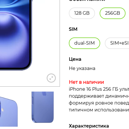
128 GB
256GB
SIM
+7 812 318-40-14
dual-SIM
SIM+eS
(c 10:00 до 21:00, без выходных)
Цена
Не указана
Нет в наличии
iPhone 16 Plus 256 ГБ ул
поддерживает динамичн
формируя ровное поведе
типичном использовании
Характеристика