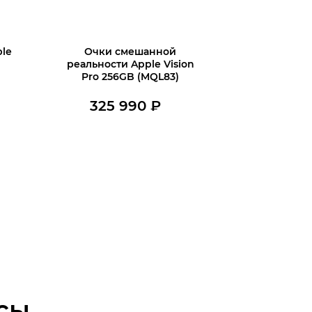
le
Очки смешанной
реальности Apple Vision
Pro 256GB (MQL83)
ервоначальная
екущая
325 990
₽
ена
на:
В наличии
В корзину
ставляла
0 ₽.
0 ₽.
сы