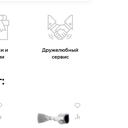
и и
Дружелюбный
ии
сервис
: