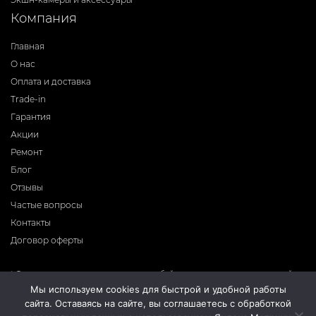
Компания
Главная
О нас
Оплата и доставка
Trade-in
Гарантия
Акции
Ремонт
Блог
Отзывы
Частые вопросы
Контакты
Договор оферты
* Фирма-производитель оставляет за собой право на внесение изменений в
программное обеспечение, дизайн и комплектацию приборов без
Мы используем cookies для быстрой и удобной работы
предварительного уведомления. Во избежание недоразумений при покупке
сайта. Оставаясь на сайте, вы соглашаетесь с обработкой
приборов уточняйте информацию о комплектации, наличию и цене у