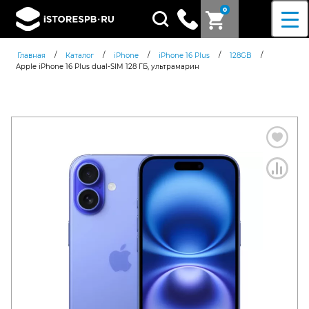
0
Поиск
товаров
/
/
/
/
/
Главная
Каталог
iPhone
iPhone 16 Plus
128GB
Apple iPhone 16 Plus dual-SIM 128 ГБ, ультрамарин
Согласен c
политикой