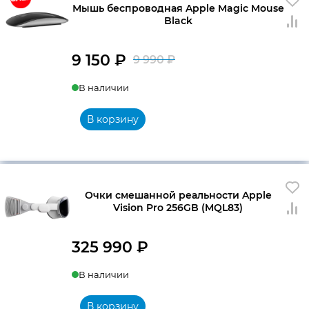
Мышь беспроводная Apple Magic Mouse
Black
9 150
₽
9 990
₽
Первоначальна
Текущая
В наличии
цена
цена:
составляла
9
В корзину
9
150 ₽.
990 ₽.
Очки смешанной реальности Apple
Vision Pro 256GB (MQL83)
325 990
₽
В наличии
В корзину