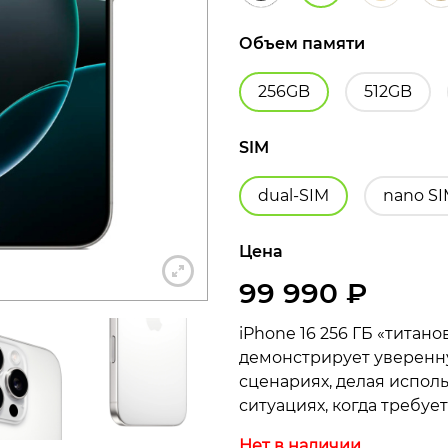
Объем памяти
256GB
512GB
+7 812 318-40-14
SIM
(c 10:00 до 21:00, без выходных)
dual-SIM
nano S
Цена
99 990
₽
iPhone 16 256 ГБ «титан
демонстрирует уверенн
сценариях, делая испол
ситуациях, когда требуе
Нет в наличии