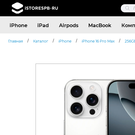
Поис
това
Поиск
iPhone
iPad
Airpods
MacBook
Комп
товаров
/
/
/
/
Главная
Каталог
iPhone
iPhone 16 Pro Max
256G