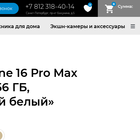
0
+7 812 318-40-14
0
Сумма:
звонок
Санкт-Петербург, пр-кт Бакунина, д.5
хника для дома
Экшн-камеры и аксессуары
ne 16 Pro Max
6 ГБ,
й белый»