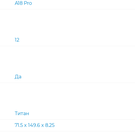
A18 Pro
12
Да
Титан
71.5 x 149.6 x 8.25