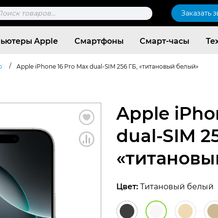
к
Заказать 
ров
ьютеры Apple
Смартфоны
Смарт-часы
Те
/
b
Apple iPhone 16 Pro Max dual-SIM 256 ГБ, «титановый белый»
Apple iPho
dual-SIM 25
«титановы
Цвет:
Титановый белый
Согласен c
политикой конфиденциальности