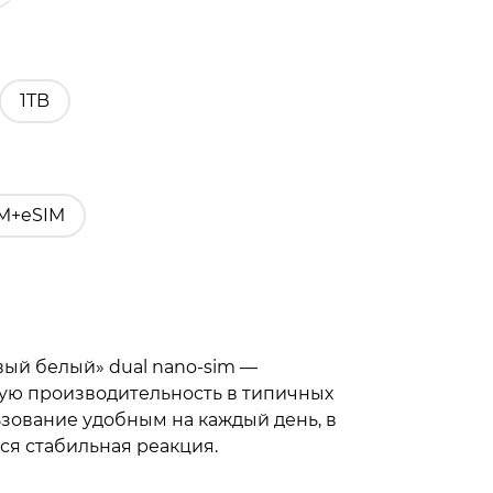
1TB
IM+eSIM
овый белый» dual nano-sim —
ую производительность в типичных
ьзование удобным на каждый день, в
тся стабильная реакция.