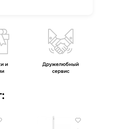
и и
Дружелюбный
ии
сервис
: