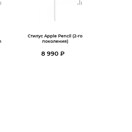
Стилус Apple Pencil (2-го
n
поколения)
8 990
₽
В наличии
В корзину