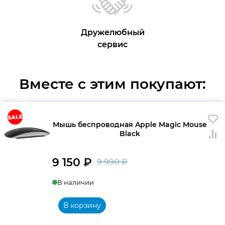
Дружелюбный
сервис
Вместе с этим покупают:
Мышь беспроводная Apple Magic Mouse
Black
9 150
₽
9 990
₽
Первоначальна
Текущая
В наличии
цена
цена:
составляла
9
В корзину
9
150 ₽.