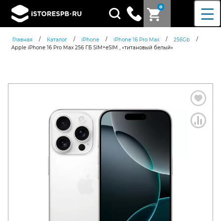
0
Поиск
товаров
/
/
/
/
/
Главная
Каталог
iPhone
iPhone 16 Pro Max
256Gb
Apple iPhone 16 Pro Max 256 ГБ SIM+eSIM , «титановый белый»
Согласен c
политикой