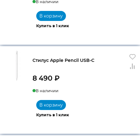
В наличии
цена
цена:
составляла
9
В корзину
9
150 ₽.
Купить в 1 клик
990 ₽.
Стилус Apple Pencil USB-C
8 490
₽
В наличии
В корзину
Купить в 1 клик