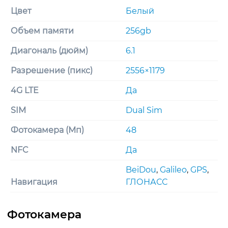
Цвет
Белый
Объем памяти
256gb
Диагональ (дюйм)
6.1
Разрешение (пикс)
2556×1179
4G LTE
Да
SIM
Dual Sim
Фотокамера (Мп)
48
NFC
Да
BeiDou
,
Galileo
,
GPS
,
Навигация
ГЛОНАСС