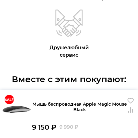
Дружелюбный
сервис
Вместе с этим покупают:
Мышь беспроводная Apple Magic Mouse
Black
9 150
₽
9 990
₽
Первоначальна
Текущая