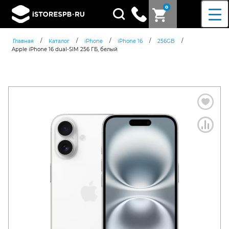
0
Поиск
товаров
/
/
/
/
/
Главная
Каталог
iPhone
iPhone 16
256GB
Apple iPhone 16 dual-SIM 256 ГБ, белый
Согласен c
политикой