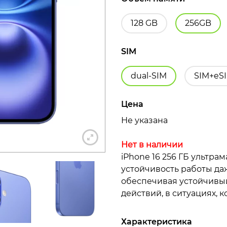
128 GB
256GB
SIM
+7 812 318-40-14
dual-SIM
SIM+eS
(c 10:00 до 21:00, без выходных)
Цена
Не указана
Нет в наличии
iPhone 16 256 ГБ ультра
устойчивость работы да
обеспечивая устойчивы
действий, в ситуациях, 
Характеристика