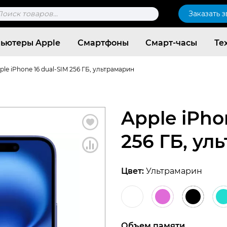
к
Заказать 
ров
ьютеры Apple
Смартфоны
Смарт-часы
Те
ple iPhone 16 dual-SIM 256 ГБ, ультрамарин
Apple iPho
256 ГБ, ул
Цвет:
Ультрамарин
Согласен c
политикой конфиденциальности
Объем памяти