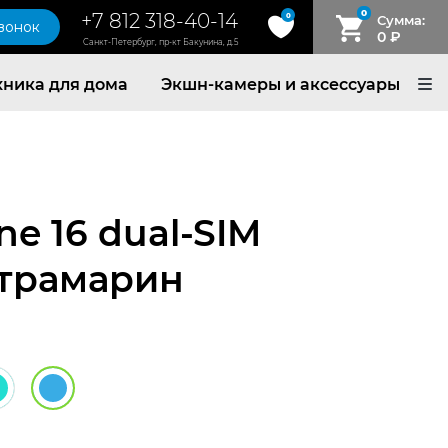
0
+7 812 318-40-14
0
Сумма:
звонок
0
₽
Санкт-Петербург, пр-кт Бакунина, д.5
хника для дома
Экшн-камеры и аксессуары
ne 16 dual-SIM
ьтрамарин