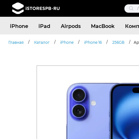
Поис
това
Поиск
iPhone
iPad
Airpods
MacBook
Комп
товаров
/
/
/
/
/
Главная
Каталог
iPhone
iPhone 16
256GB
Ap