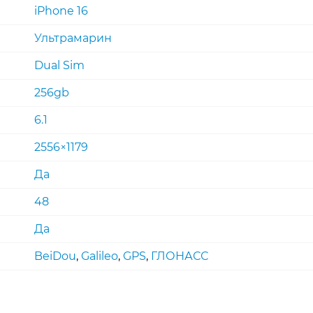
iPhone 16
Ультрамарин
Dual Sim
256gb
6.1
2556×1179
Да
48
Да
BeiDou
,
Galileo
,
GPS
,
ГЛОНАСС