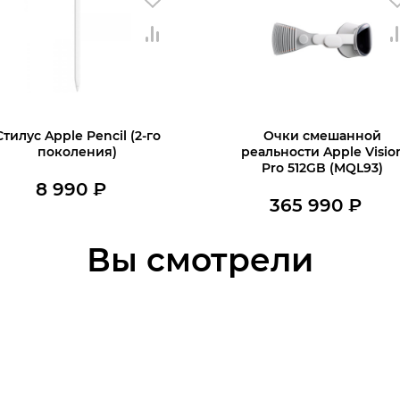
Стилус Apple Pencil (2-го
Очки смешанной
поколения)
реальности Apple Visio
Pro 512GB (MQL93)
8 990
₽
365 990
₽
В наличии
В наличии
В корзину
Вы смотрели
В корзину