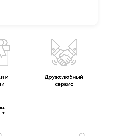
и и
Дружелюбный
ии
сервис
: