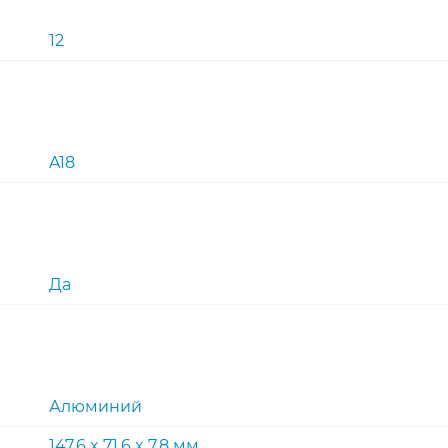
12
A18
Да
Алюминий
147.6 x 71.6 x 7.8 мм