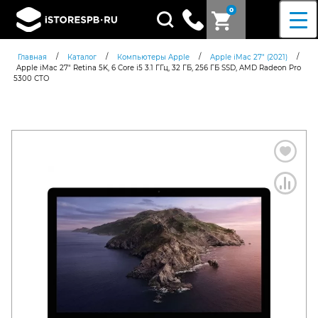
0
Поиск
товаров
/
/
/
/
Главная
Каталог
Компьютеры Apple
Apple iMac 27" (2021)
Apple iMac 27″ Retina 5K, 6 Core i5 3.1 ГГц, 32 ГБ, 256 ГБ SSD, AMD Radeon Pro
5300 СТО
Согласен c
политикой