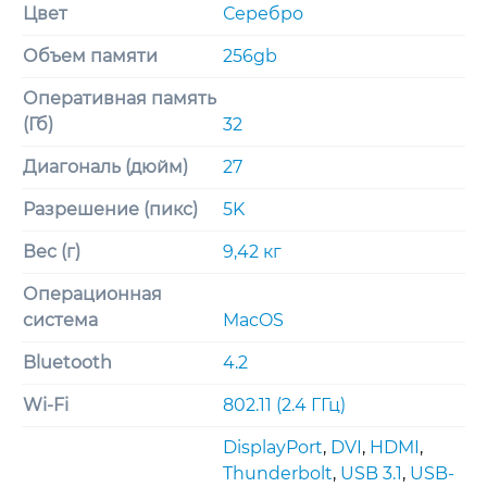
Цвет
Серебро
Объем памяти
256gb
Оперативная память
(Гб)
32
Диагональ (дюйм)
27
Разрешение (пикс)
5K
Вес (г)
9,42 кг
Операционная
система
MacOS
Bluetooth
4.2
Wi-Fi
802.11 (2.4 ГГц)
DisplayPort
,
DVI
,
HDMI
,
Thunderbolt
,
USB 3.1
,
USB-