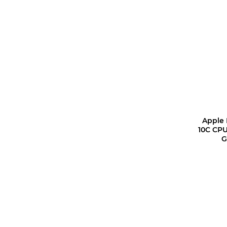
Apple 
10C CPU
G