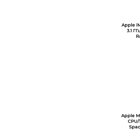
Apple iM
3.1 ГГ
R
Apple M
CPU/1
Spac