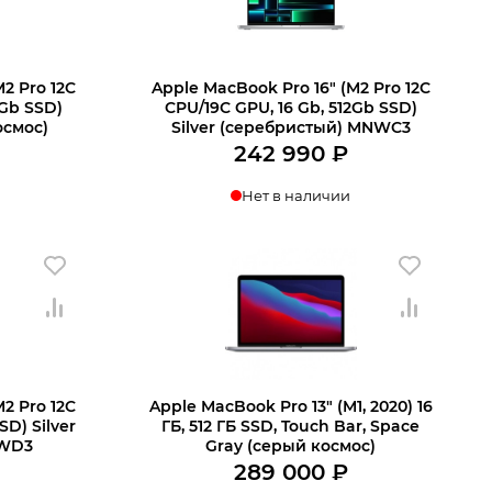
2 Pro 12C
Apple MacBook Pro 16″ (M2 Pro 12C
2Gb SSD)
CPU/19C GPU, 16 Gb, 512Gb SSD)
осмос)
Silver (серебристый) MNWC3
242 990
₽
Нет в наличии
2 Pro 12C
Apple MacBook Pro 13″ (M1, 2020) 16
SD) Silver
ГБ, 512 ГБ SSD, Touch Bar, Space
NWD3
Gray (серый космос)
289 000
₽