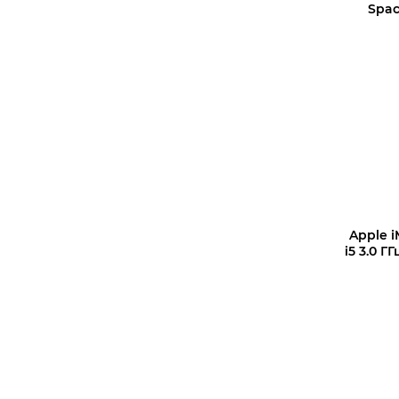
Spac
Apple i
i5 3.0 Г