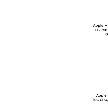
Apple Ma
ГБ, 256
G
Apple 
10C CPU,