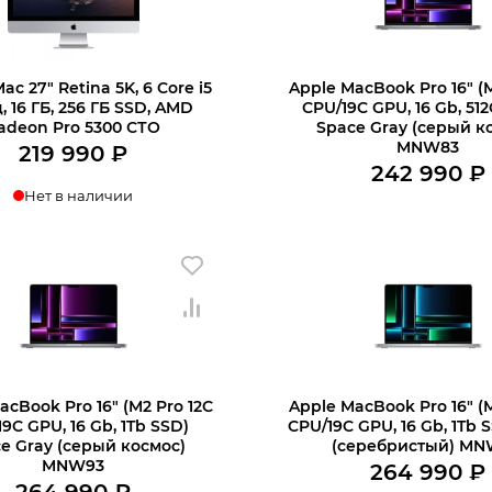
ac 27″ Retina 5K, 6 Core i5
Apple MacBook Pro 16″ (M
ц, 16 ГБ, 256 ГБ SSD, AMD
CPU/19C GPU, 16 Gb, 51
adeon Pro 5300 СТО
Space Gray (серый к
MNW83
219 990
₽
242 990
₽
Нет в наличии
Нет в наличии
acBook Pro 16″ (M2 Pro 12C
Apple MacBook Pro 16″ (M
9C GPU, 16 Gb, 1Tb SSD)
CPU/19C GPU, 16 Gb, 1Tb S
e Gray (серый космос)
(серебристый) M
MNW93
264 990
₽
264 990
₽