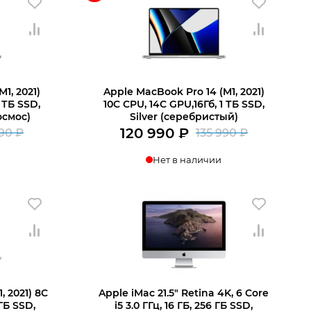
1, 2021)
Apple MacBook Pro 14 (M1, 2021)
 ТБ SSD,
10C CPU, 14C GPU,16Гб, 1 ТБ SSD,
осмос)
Silver (серебристый)
120 990
₽
990
₽
135 990
₽
Первоначальная
Текущая
Первона
Текущая
Нет в наличии
цена
цена:
цена
цена:
составляла
120
составл
120
135
990 ₽.
135
990 ₽.
990 ₽.
990 ₽.
, 2021) 8C
Apple iMac 21.5″ Retina 4K, 6 Core
 ГБ SSD,
i5 3.0 ГГц, 16 ГБ, 256 ГБ SSD,