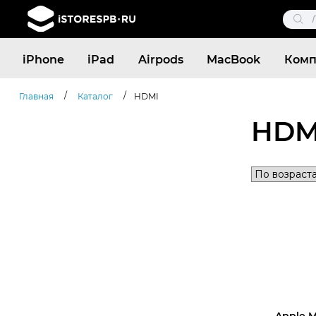
Поис
това
Поиск
iPhone
iPad
Airpods
MacBook
Комп
товаров
/
/
Главная
Каталог
HDMI
HDM
Apple M