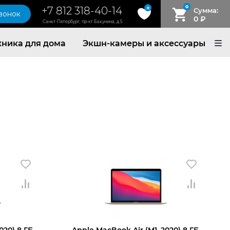
0
+7 812 318-40-14
0
Сумма:
звонок
0
₽
Санкт-Петербург, пр-кт Бакунина, д.5
хника для дома
Экшн-камеры и аксессуары
020) 8 ГБ,
Apple MacBook Air (M1, 2020) 8 ГБ,