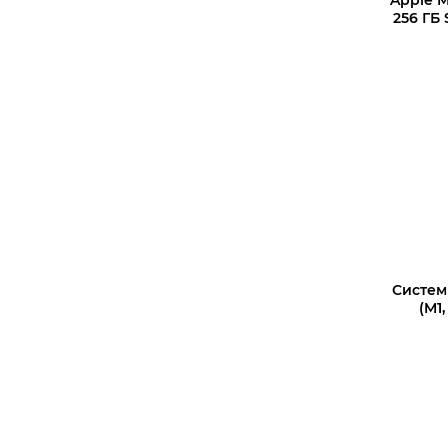
256 ГБ 
В корз
Систем
(M1,