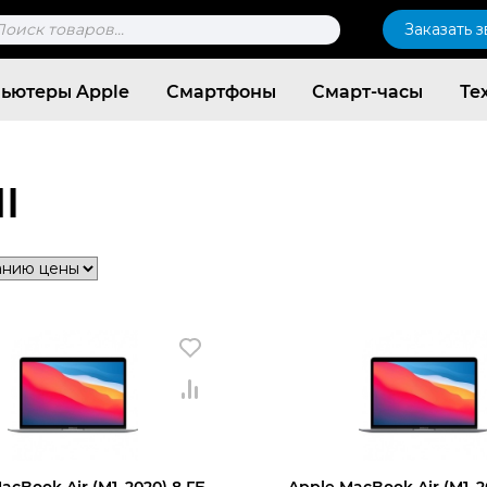
к
Заказать 
ров
ьютеры Apple
Смартфоны
Смарт-часы
Те
I
Согласен c
политикой конфиденциальности
acBook Air (M1, 2020) 8 ГБ,
Apple MacBook Air (M1, 2