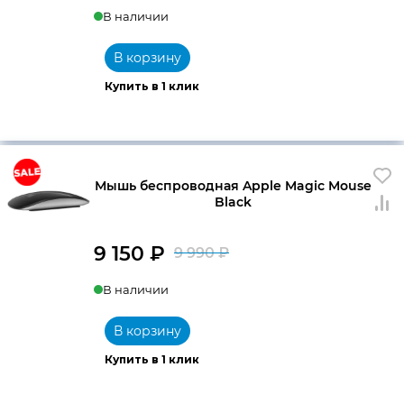
В наличии
В корзину
Купить в 1 клик
Мышь беспроводная Apple Magic Mouse
Black
9 150
₽
9 990
₽
Первоначальна
Текущая
В наличии
цена
цена:
составляла
9
В корзину
9
150 ₽.
Купить в 1 клик
990 ₽.