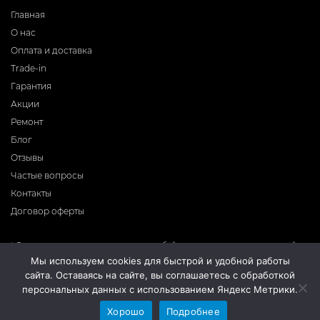
Главная
О нас
Оплата и доставка
Trade-in
Гарантия
Акции
Ремонт
Блог
Отзывы
Частые вопросы
Контакты
Договор оферты
* Фирма-производитель оставляет за собой право на внесение изменений в
программное обеспечение, дизайн и комплектацию приборов без
Мы используем cookies для быстрой и удобной работы
предварительного уведомления. Во избежание недоразумений при покупке
сайта. Оставаясь на сайте, вы соглашаетесь с обработкой
приборов уточняйте информацию о комплектации, наличию и цене у
продавцов. Вся информация на сайте носит справочный характер и не
персональных данных с использованием Яндекс Метрики.
является публичной офертой.
Хорошо
Подробнее