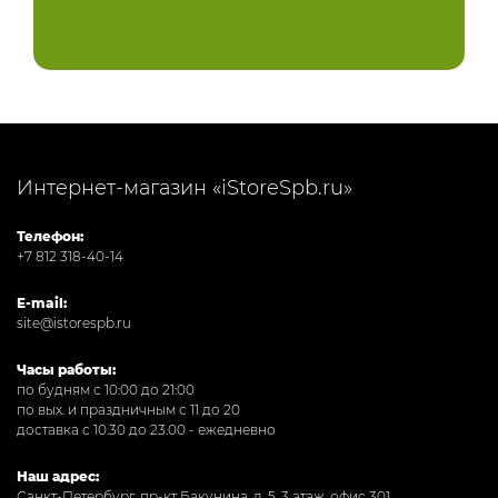
Интернет-магазин «iStoreSpb.ru»
Телефон:
+7 812 318-40-14
E-mail:
site@istorespb.ru
Часы работы:
по будням с 10:00 до 21:00
по вых. и праздничным с 11 до 20
доставка с 10.30 до 23.00 - ежедневно
Наш адрес:
Санкт-Петербург, пр-кт Бакунина, д. 5, 3 этаж, офис 301