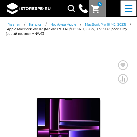
0
Поиск
товаров
/
/
/
/
Главная
Каталог
Ноутбуки Apple
MacBook Pro 16 M2 (2023)
Apple MacBook Pro 16″ (M2 Pro 12C CPU/19C GPU, 16 Gb, 1Tb SSD) Space Gray
(серый космос) MNW93
Согласен c
политикой