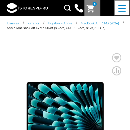
0
Поиск
товаров
/
/
/
/
Главная
Каталог
Ноутбуки Apple
MacBook Air 13 M3 (2024)
Apple MacBook Air 13 M3 Silver (8-Core, GPU 10-Core, 8 GB, 512 Gb)
Согласен c
политикой