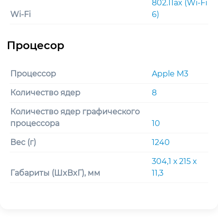
802.11ax (Wi-Fi
Wi-Fi
6)
Процессор
Apple M3
Количество ядер
8
Количество ядер графического
процессора
10
Вес (г)
1240
304,1 х 215 х
Габариты (ШxВxГ), мм
11,3