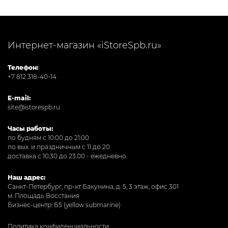
Интернет-магазин «iStoreSpb.ru»
Телефон:
+7 812 318-40-14
E-mail:
site@istorespb.ru
Часы работы:
по будням с 10:00 до 21:00
по вых. и праздничным с 11 до 20
доставка с 10.30 до 23.00 - ежедневно
Наш адрес:
Санкт-Петербург, пр-кт Бакунина, д. 5, 3 этаж, офис 301
м. Площадь Восстания
Бизнес-центр: Б5 (yellow submarine)
Политика конфиденциальности