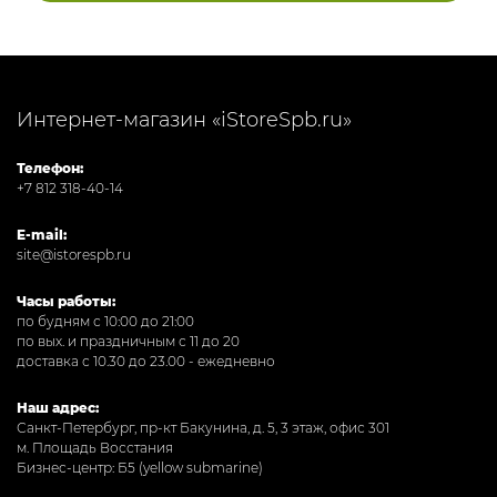
Интернет-магазин «iStoreSpb.ru»
Телефон:
+7 812 318-40-14
E-mail:
site@istorespb.ru
Часы работы:
по будням с 10:00 до 21:00
по вых. и праздничным с 11 до 20
доставка с 10.30 до 23.00 - ежедневно
Наш адрес:
Санкт-Петербург, пр-кт Бакунина, д. 5, 3 этаж, офис 301
м. Площадь Восстания
Бизнес-центр: Б5 (yellow submarine)