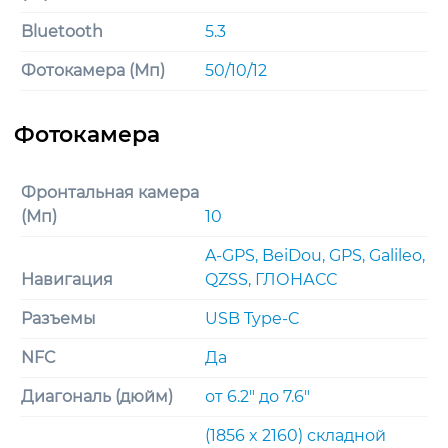
Bluetooth
5.3
Фотокамера (Мп)
50/10/12
Фронтальная камера
(Мп)
10
A-GPS, BeiDou, GPS, Galileo,
Навигация
QZSS, ГЛОНАСС
Разъемы
USB Type-C
NFC
Да
Диагональ (дюйм)
от 6.2" до 7.6"
(1856 x 2160) складной