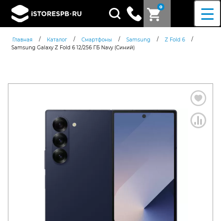
0
Поиск
товаров
/
/
/
/
/
Главная
Каталог
Смартфоны
Samsung
Z Fold 6
Samsung Galaxy Z Fold 6 12/256 ГБ Navy (Синий)
Согласен c
политикой