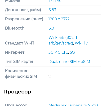
Модель
17T Pro
Диагональ (дюйм)
6.83
Разрешение (пикс)
1280 x 2772
Bluetooth
6.0
Wi-Fi 6E (802.11
Стандарт Wi-Fi
a/b/g/n/ac/ax)
,
Wi-Fi 7
Интернет
3G
,
4G LTE
,
5G
Тип SIM карты
Dual: nano SIM + eSIM
Количество
физических SIM
2
Процессор
MediaTek Dimensity 9500