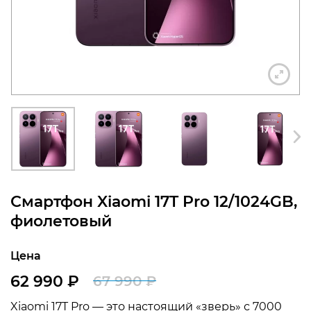
конфиденциальности
+7 812 318-40-14
(c 10:00 до 21:00, без
выходных)
Смартфон Xiaomi 17T Pro 12/1024GB,
фиолетовый
Цена
62 990
₽
67 990
₽
Первоначальная
Текущая
Xiaomi 17T Pro — это настоящий «зверь» с 7000