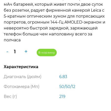
цена
цена:
мАч батареей, который живет почти двое суток
составляла
62
без розетки, радует фирменной камерой Leica с
5-кратным оптическим зумом для потрясающих
67
990 ₽.
портретов, огромным 144-Гц AMOLED-экраном и
990 ₽.
невероятно быстрой зарядкой, заряжающей
телефон больше чем наполовину всего за
полчаса
Количество
-
+
В корзину
товара
Смартфон
Характеристика
Xiaomi
17T
Диагональ (дюйм)
6.83
Pro
12/1024GB,
Фотокамера (Мп)
50/50/12
фиолетовый
Вес (г)
219