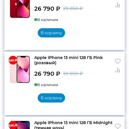
26 790
₽
29 850
₽
Первоначальн
Текущая
В наличии
цена
цена:
составляла
26
В корзину
29
790 ₽.
850 ₽.
Apple iPhone 13 mini 128 ГБ Pink
(розовый)
26 790
₽
29 850
₽
Первоначальн
Текущая
В наличии
цена
цена:
составляла
26
В корзину
29
790 ₽.
850 ₽.
Apple iPhone 13 mini 128 ГБ Midnight
(темная ночь)