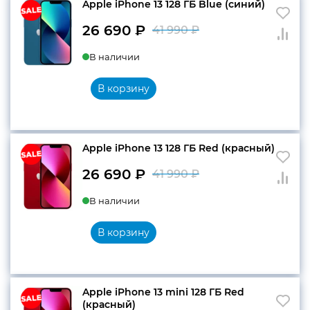
Apple iPhone 13 128 ГБ Blue (синий)
26 690
₽
41 990
₽
Первоначальн
Текущая
В наличии
цена
цена:
составляла
26
В корзину
41
690 ₽.
990 ₽.
Apple iPhone 13 128 ГБ Red (красный)
26 690
₽
41 990
₽
Первоначальн
Текущая
В наличии
цена
цена:
составляла
26
В корзину
41
690 ₽.
990 ₽.
Apple iPhone 13 mini 128 ГБ Red
(красный)