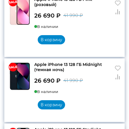
(розовый)
26 690
₽
41 990
₽
Первоначальн
Текущая
В наличии
цена
цена:
составляла
26
В корзину
41
690 ₽.
990 ₽.
Apple iPhone 13 128 ГБ Midnight
(темная ночь)
26 690
₽
41 990
₽
Первоначальн
Текущая
В наличии
цена
цена:
составляла
26
В корзину
41
690 ₽.
990 ₽.