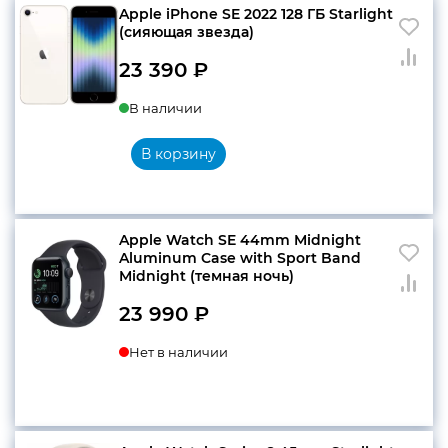
Apple iPhone SE 2022 128 ГБ Starlight
(сияющая звезда)
конфиденциальности
23 390
₽
В наличии
В корзину
+7 812 318-40-14
(c 10:00 до 21:00, без
выходных)
Apple Watch SE 44mm Midnight
Aluminum Case with Sport Band
Midnight (темная ночь)
23 990
₽
Нет в наличии