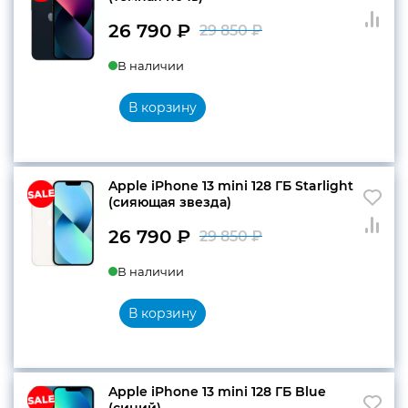
26 790
₽
29 850
₽
Первоначальн
Текущая
В наличии
цена
цена:
составляла
26
В корзину
29
790 ₽.
850 ₽.
Apple iPhone 13 mini 128 ГБ Starlight
(сияющая звезда)
26 790
₽
29 850
₽
Первоначальн
Текущая
В наличии
цена
цена:
составляла
26
В корзину
29
790 ₽.
850 ₽.
Apple iPhone 13 mini 128 ГБ Blue
(синий)