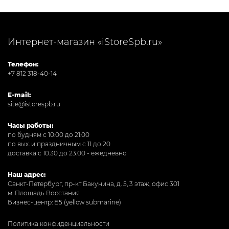
Интернет-магазин «iStoreSpb.ru»
Телефон:
+7 812 318-40-14
E-mail:
site@istorespb.ru
Часы работы:
по будням с 10:00 до 21:00
по вых. и праздничным с 11 до 20
доставка с 10.30 до 23.00 - ежедневно
Наш адрес:
Санкт-Петербург, пр-кт Бакунина, д. 5, 3 этаж, офис 301
м. Площадь Восстания
Бизнес-центр: Б5 (yellow submarine)
Политика конфиденциальности