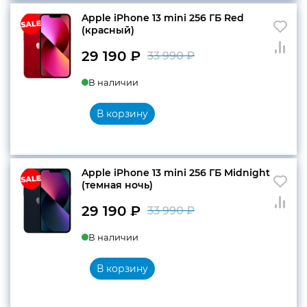
Apple iPhone 13 mini 256 ГБ Red
(красный)
29 190
₽
33 990
₽
Первоначальн
Текущая
В наличии
цена
цена:
составляла
29
В корзину
33
190 ₽.
990 ₽.
Apple iPhone 13 mini 256 ГБ Midnight
(темная ночь)
29 190
₽
33 990
₽
Первоначальн
Текущая
В наличии
цена
цена:
составляла
29
В корзину
33
190 ₽.
990 ₽.