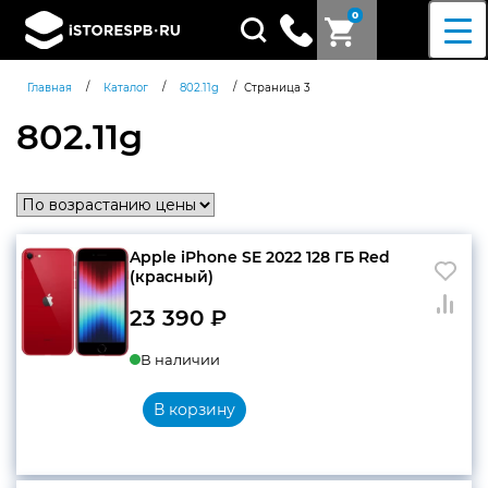
0
Поиск
товаров
/
/
/
Главная
Каталог
802.11g
Страница 3
802.11g
Apple iPhone SE 2022 128 ГБ Red
(красный)
23 390
₽
В наличии
В корзину
Согласен c
политикой