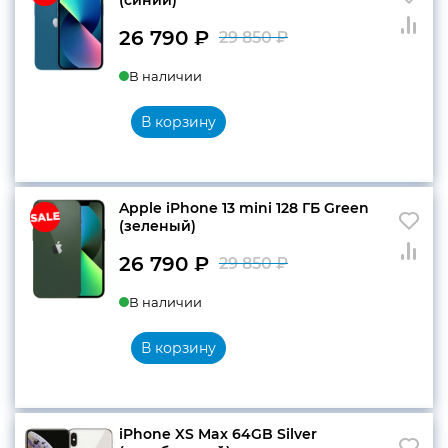
26 790
₽
29 850
₽
Первоначальн
Текущая
В наличии
цена
цена:
составляла
26
В корзину
29
790 ₽.
850 ₽.
Apple iPhone 13 mini 128 ГБ Green
(зеленый)
26 790
₽
29 850
₽
Первоначальн
Текущая
В наличии
цена
цена:
составляла
26
В корзину
29
790 ₽.
850 ₽.
iPhone XS Max 64GB Silver