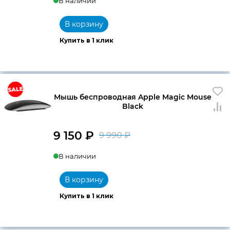
В наличии
В корзину
Купить в 1 клик
Мышь беспроводная Apple Magic Mouse
Black
9 150
₽
9 990
₽
Первоначальна
Текущая
В наличии
цена
цена:
составляла
9
В корзину
9
150 ₽.
Купить в 1 клик
990 ₽.