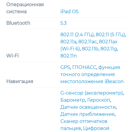
Операционная
система
iPad OS
Bluetooth
5.3
802.11 (2.4 ГГц)
,
802.11 (5 ГГц)
,
802.11a
,
802.11ac
,
802.11ax
(Wi-Fi 6)
,
802.11b
,
802.11g
,
Wi-Fi
802.11n
GPS
,
ГЛОНАСС
,
функция
точного определения
Навигация
местоположения iBeacon
G-сенсор (акселерометр)
,
Барометр
,
Гироскоп
,
Датчик освещенности
,
Датчик приближения
,
Сканер отпечатков
пальцев
,
Цифровой