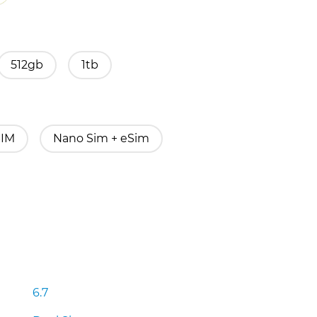
512gb
1tb
SIM
Nano Sim + eSim
6.7