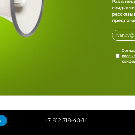
Раз в не
скидками
рассказы
предложе
Согла
рассы
конфи
+7 812 318-40-14
к