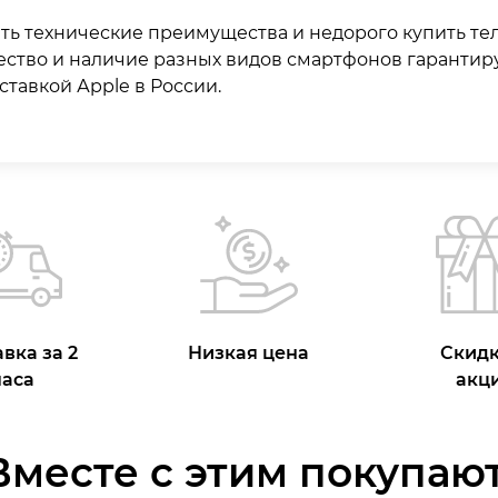
ать технические преимущества и недорого купить те
ество и наличие разных видов смартфонов гарантир
тавкой Аpple в России.
вка за 2
Низкая цена
Скидк
часа
акц
Вместе с этим покупают