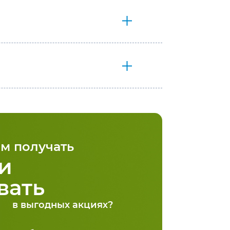
м получать
и
вать
в выгодных акциях?