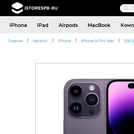
Поис
това
Поиск
iPhone
iPad
Airpods
MacBook
Комп
товаров
/
/
/
/
Главная
Каталог
iPhone
iPhone 14 Pro Max
128G