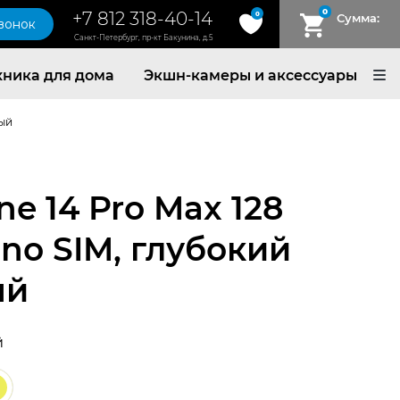
0
+7 812 318-40-14
0
Сумма:
звонок
Санкт-Петербург, пр-кт Бакунина, д.5
хника для дома
Экшн-камеры и аксессуары
вый
ne 14 Pro Max 128
ano SIM, глубокий
ый
й