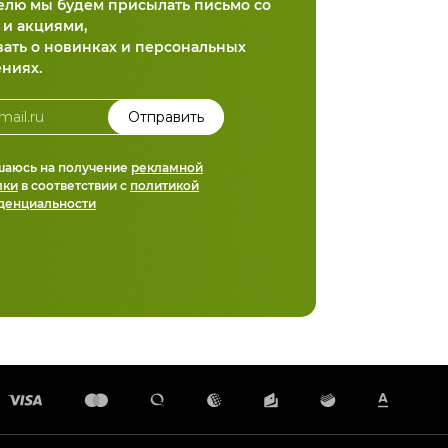
делю мы будем присылать письмо со
 и акциями,
вать о новинках и персональных
ниях.
шаюсь на получение
рекламной
лки
в соответствии с
политикой
денциальности