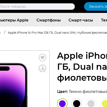
к
Заказать 
ров
ьютеры Apple
Смартфоны
Смарт-часы
Те
/
b
Apple iPhone 14 Pro Max 128 ГБ, Dual nano SIM, глубокий фиолето
Apple iPho
ГБ, Dual n
фиолетов
Цвет:
Темно-фиолетовы
Согласен c
политикой конфиденциальности