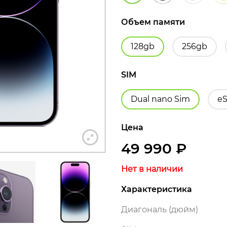
Объем памяти
128gb
256gb
+7 812 318-40-14
SIM
(c 10:00 до 21:00, без выходных)
Dual nano Sim
е
Цена
49 990
₽
Нет в наличии
Характеристика
Диагональ (дюйм)