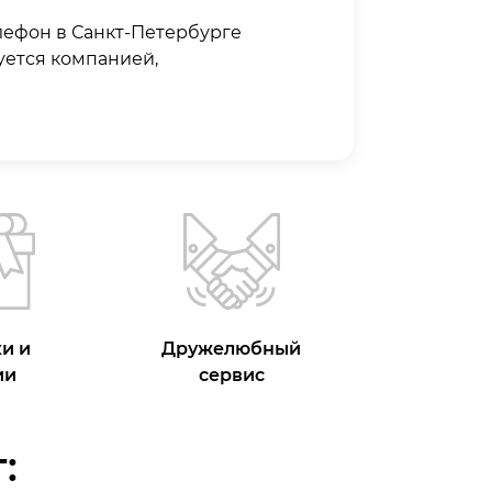
лефон в Санкт-Петербурге
уется компанией,
и и
Дружелюбный
ии
сервис
: