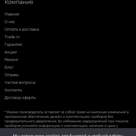
Компания
Главная
О нас
Оплата и доставка
Trade-in
Гарантия
Акции
Ремонт
Блог
Отзывы
Частые вопросы
Контакты
Договор оферты
* Фирма-производитель оставляет за собой право на внесение изменений в
программное обеспечение, дизайн и комплектацию приборов без
предварительного уведомления. Во избежание недоразумений при покупке
приборов уточняйте информацию о комплектации, наличию и цене у
продавцов. Вся информация на сайте носит справочный характер и не
является публичной офертой.
Мы используем cookies для быстрой и удобной работы