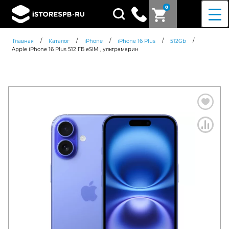
0
Поиск
товаров
/
/
/
/
/
Главная
Каталог
iPhone
iPhone 16 Plus
512Gb
Apple iPhone 16 Plus 512 ГБ eSIM , ультрамарин
Согласен c
политикой