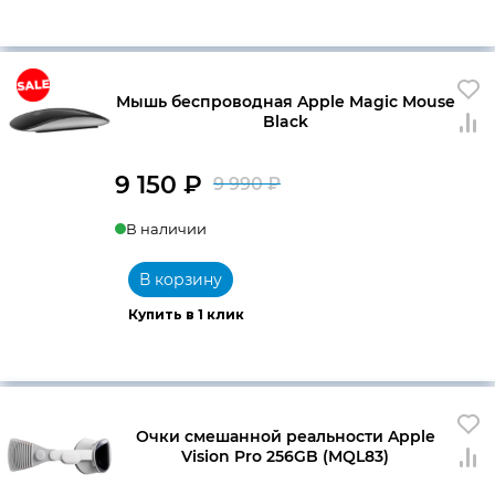
Мышь беспроводная Apple Magic Mouse
Black
9 150
₽
9 990
₽
Первоначальна
Текущая
В наличии
цена
цена:
составляла
9
В корзину
9
150 ₽.
Купить в 1 клик
990 ₽.
Очки смешанной реальности Apple
Vision Pro 256GB (MQL83)