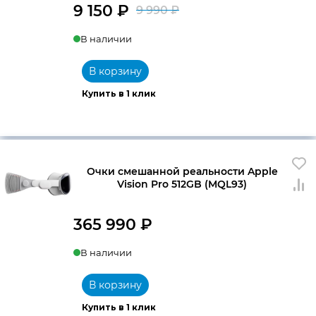
9 150
₽
9 990
₽
Первоначальна
Текущая
В наличии
цена
цена:
составляла
9
В корзину
9
150 ₽.
Купить в 1 клик
990 ₽.
Очки смешанной реальности Apple
Vision Pro 512GB (MQL93)
365 990
₽
В наличии
В корзину
Купить в 1 клик