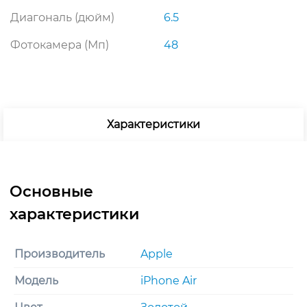
Air
Диагональ (дюйм)
6.5
Dual
eSIM
Фотокамера (Мп)
48
1TB,
Light
Gold
(золотой)
Характеристики
Производитель
Apple
Модель
iPhone Air