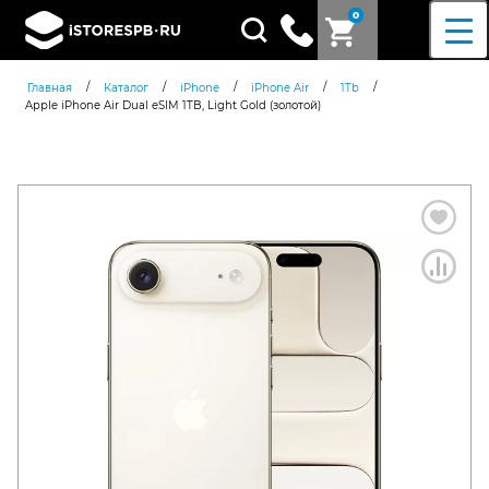
0
Поиск
товаров
/
/
/
/
/
Главная
Каталог
iPhone
iPhone Air
1Tb
Apple iPhone Air Dual eSIM 1TB, Light Gold (золотой)
Согласен c
политикой