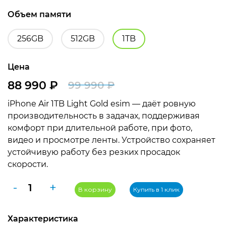
Объем памяти
256GB
512GB
1TB
Цена
88 990
₽
99 990
₽
Первоначальная
Текущая
iPhone Air 1TB Light Gold esim — даёт ровную
цена
цена:
производительность в задачах, поддерживая
составляла
88
комфорт при длительной работе, при фото,
видео и просмотре ленты. Устройство сохраняет
99
990 ₽.
устойчивую работу без резких просадок
990 ₽.
скорости.
Количество
-
+
В корзину
Купить в 1 клик
товара
Apple
Характеристика
iPhone