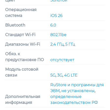
Цвет
Золотой
Операционная
система
iOS 26
Bluetooth
6.0
Стандарт Wi-Fi
802.11be
Диапазоны Wi-Fi
2,4 ГГц
,
5 ГГц
Обяз. к
предустановке ПО
отсутствует
Модуль сотовой
связи
5G
,
3G
,
4G LTE
RuStore и программы для
ЭВМ
,
не установлены
,
Дополнительная
определенные
информация
законодательством РФ