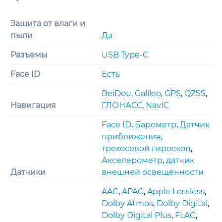
Защита от влаги и
пыли
Да
Разъемы
USB Type-C
Face ID
Есть
BeiDou
,
Galileo
,
GPS
,
QZSS
,
Навигация
ГЛОНАСС
,
NavIC
Face ID
,
Барометр
,
Датчик
приближения
,
трехосевoй гироскоп
,
Акселерометр
,
датчик
Датчики
внешней освещённости
AAC
,
APAC
,
Apple Lossless
,
Dolby Atmos
,
Dolby Digital
,
Dolby Digital Plus
,
FLAC
,