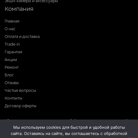
Экшн-камеры и аксессуары
Компания
Главная
О нас
Оплата и доставка
Trade-in
Гарантия
Акции
Ремонт
Блог
Отзывы
Частые вопросы
Контакты
Договор оферты
* Фирма-производитель оставляет за собой право на внесение изменений в
программное обеспечение, дизайн и комплектацию приборов без
Мы используем cookies для быстрой и удобной работы
предварительного уведомления. Во избежание недоразумений при покупке
сайта. Оставаясь на сайте, вы соглашаетесь с обработкой
приборов уточняйте информацию о комплектации, наличию и цене у