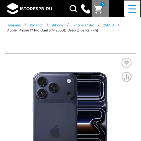
0
Поиск
товаров
/
/
/
/
/
Главная
Каталог
iPhone
iPhone 17 Pro
256GB
Apple iPhone 17 Pro Dual SIM 256GB Deep Blue (синий)
Согласен c
политикой