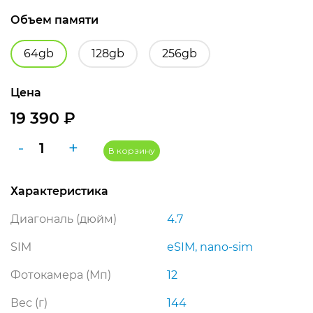
Объем памяти
64gb
128gb
256gb
Цена
19 390
₽
Количество
-
+
В корзину
товара
Apple
Характеристика
iPhone
SE
Диагональ (дюйм)
4.7
2022
64
SIM
eSIM, nano-sim
ГБ
Фотокамера (Мп)
12
Red
(красный)
Вес (г)
144