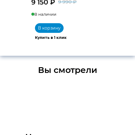
9 150
₽
9 990
₽
Первоначальна
Текущая
В наличии
цена
цена:
составляла
9
В корзину
9
150 ₽.
Купить в 1 клик
990 ₽.
Вы смотрели