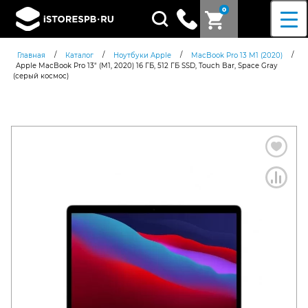
0
Поиск
товаров
/
/
/
/
Главная
Каталог
Ноутбуки Apple
MacBook Pro 13 M1 (2020)
Apple MacBook Pro 13″ (M1, 2020) 16 ГБ, 512 ГБ SSD, Touch Bar, Space Gray
(серый космос)
Согласен c
политикой