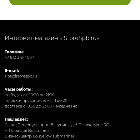
Интернет-магазин «iStoreSpb.ru»
Телефон:
+7 812 318-40-14
E-mail:
site@istorespb.ru
Часы работы:
по будням с 10:00 до 21:00
по вых. и праздничным с 11 до 20
доставка с 10.30 до 23.00 - ежедневно
Наш адрес:
Санкт-Петербург, пр-кт Бакунина, д. 5, 3 этаж, офис 301
м. Площадь Восстания
Бизнес-центр: Б5 (yellow submarine)