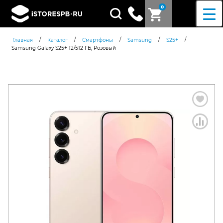
0
Поиск
товаров
/
/
/
/
/
Главная
Каталог
Смартфоны
Samsung
S25+
Samsung Galaxy S25+ 12/512 ГБ, Розовый
Согласен c
политикой