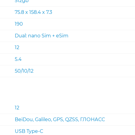
512gb
75.8 x 158.4 x 7.3
190
Dual: nano Sim + eSim
12
5.4
50/10/12
12
BeiDou, Galileo, GPS, QZSS, ГЛОНАСС
USB Type-C