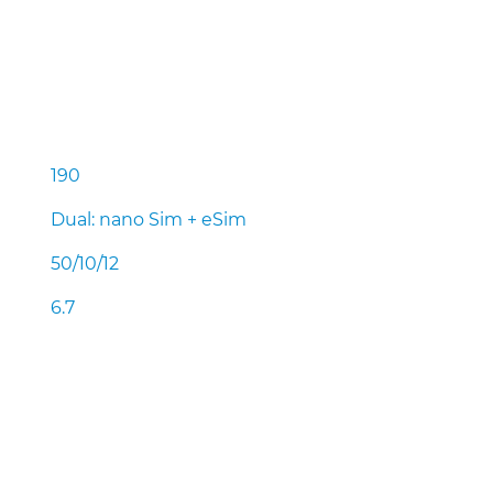
190
Dual: nano Sim + eSim
50/10/12
6.7