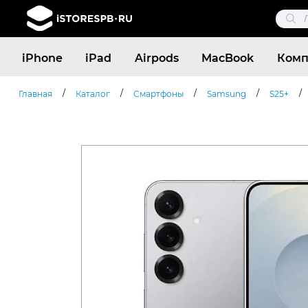
Поис
това
Поиск
iPhone
iPad
Airpods
MacBook
Комп
товаров
/
/
/
/
/
Главная
Каталог
Смартфоны
Samsung
S25+