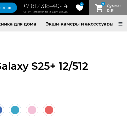
0
+7 812 318-40-14
0
Сумма:
звонок
0
₽
Санкт-Петербург, пр-кт Бакунина, д.5
хника для дома
Экшн-камеры и аксессуары
laxy S25+ 12/512