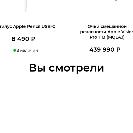
тилус Apple Pencil USB-C
Очки смешанной
реальности Apple Visio
Pro 1TB (MQLA3)
8 490
₽
439 990
₽
В наличии
Нет в наличии
пить в 1 клик
Узнать о поступлени
Вы смотрели
В корзину