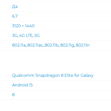
Да
6.7
3120 × 1440
3G
,
4G LTE
,
5G
802.11a
,
802.11ac
,
802.11b
,
802.11g
,
802.11n
Qualcomm Snapdragon 8 Elite for Galaxy
Android 15
8