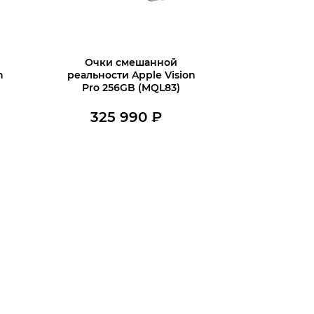
Очки смешанной
n
реальности Apple Vision
Pro 256GB (MQL83)
325 990
₽
В наличии
и
Купить в 1 клик
В корзину