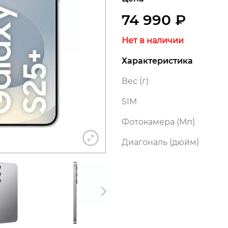
74 990
₽
Нет в наличии
+7 812 318-40-14
Характеристика
Вес (г)
(c 10:00 до 21:00, без выходных)
SIM
Фотокамера (Мп)
Диагональ (дюйм)