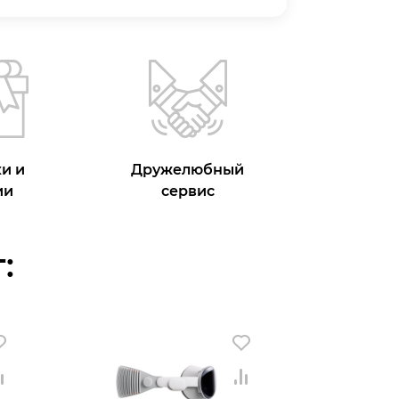
и и
Дружелюбный
ии
сервис
: