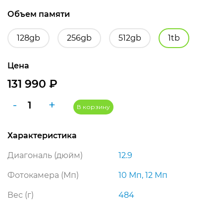
Объем памяти
128gb
256gb
512gb
1tb
Цена
131 990
₽
Количество
-
+
В корзину
товара
Apple
Характеристика
iPad
Pro
Диагональ (дюйм)
12.9
(2021)
12,9"
Фотокамера (Мп)
10 Мп, 12 Мп
Wi-
Вес (г)
484
Fi
1
ТБ,