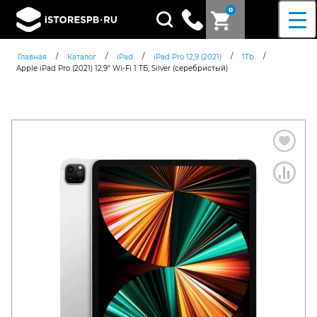
0
Поиск
товаров
/
/
/
/
/
Главная
Каталог
iPad
iPad Pro 12,9 (2021)
1Tb
Apple iPad Pro (2021) 12,9″ Wi-Fi 1 ТБ, Silver (серебристый)
Согласен c
политикой