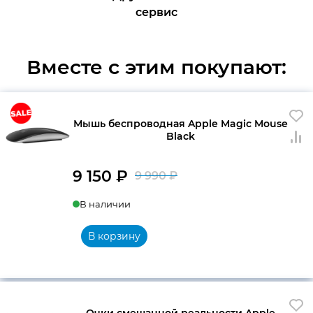
сервис
Вместе с этим покупают:
Мышь беспроводная Apple Magic Mouse
Black
9 150
₽
9 990
₽
Первоначальна
Текущая
В наличии
цена
цена:
составляла
9
В корзину
9
150 ₽.
990 ₽.
Очки смешанной реальности Apple