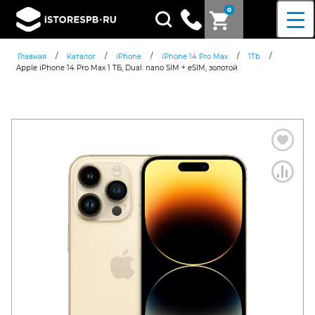
0
Поиск
товаров
/
/
/
/
/
Главная
Каталог
iPhone
iPhone 14 Pro Max
1Tb
Apple iPhone 14 Pro Max 1 ТБ, Dual: nano SIM + eSIM, золотой
Согласен c
политикой