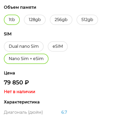
Объем памяти
1tb
128gb
256gb
512gb
SIM
Dual nano Sim
еSIM
Nano Sim + eSim
Цена
79 850
₽
Нет в наличии
Характеристика
Диагональ (дюйм)
6.7