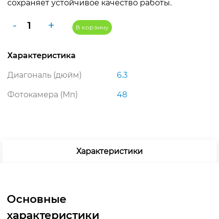
сохраняет устойчивое качество работы.
990 ₽.
Количество
-
+
В корзину
товара
Apple
Характеристика
iPhone
17
Диагональ (дюйм)
6.3
Pro
512GB
Фотокамера (Мп)
48
eSIM
Silver
(серебристый)
Характеристики