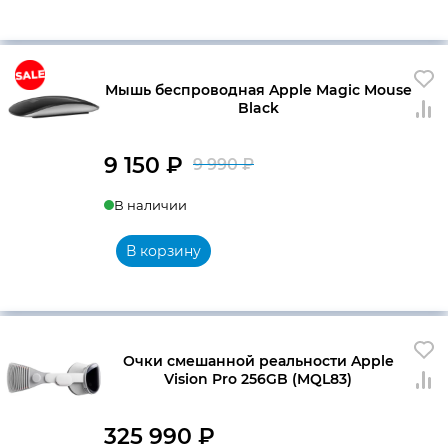
Мышь беспроводная Apple Magic Mouse
Black
9 150
₽
9 990
₽
Первоначальна
Текущая
В наличии
цена
цена:
составляла
9
В корзину
9
150 ₽.
990 ₽.
Очки смешанной реальности Apple
Vision Pro 256GB (MQL83)
325 990
₽