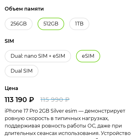
Объем памяти
256GB
512GB
1TB
SIM
Dual: nano SIM + eSIM
eSIM
Dual SIM
Цена
113 190
₽
115 990
₽
Первоначальная
Текущая
iPhone 17 Pro 2GB Silver esim — демонстрирует
цена
цена:
ровную скорость в типичных нагрузках,
составляла
113
поддерживая ровность работы ОС, даже при
длительных сеансах использования. Устройство
115
190 ₽.