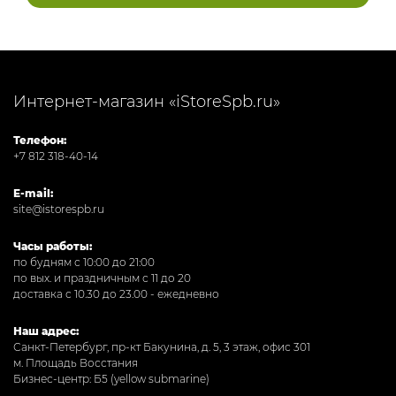
Интернет-магазин «iStoreSpb.ru»
Телефон:
+7 812 318-40-14
E-mail:
site@istorespb.ru
Часы работы:
по будням с 10:00 до 21:00
по вых. и праздничным с 11 до 20
доставка с 10.30 до 23.00 - ежедневно
Наш адрес:
Санкт-Петербург, пр-кт Бакунина, д. 5, 3 этаж, офис 301
м. Площадь Восстания
Бизнес-центр: Б5 (yellow submarine)