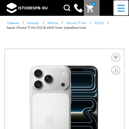
0
Поиск
товаров
/
/
/
/
/
Главная
Каталог
iPhone
iPhone 17 Pro
512GB
Apple iPhone 17 Pro 512GB eSIM Silver (серебристый)
Согласен c
политикой