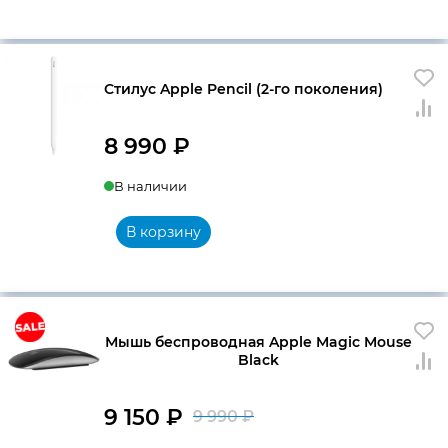
Стилус Apple Pencil (2-го поколения)
8 990
₽
В наличии
В корзину
Мышь беспроводная Apple Magic Mouse
Black
9 150
₽
9 990
₽
Первоначальна
Текущая