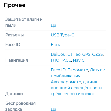
Защита от влаги и
пыли
Да
Разъемы
USB Type-C
Face ID
Есть
BeiDou
,
Galileo
,
GPS
,
QZSS
,
Навигация
ГЛОНАСС
,
NavIC
Face ID
,
Барометр
,
Датчик
приближения
,
Акселерометр
,
датчик
внешней освещённости
,
Датчики
трёхосевой гироскоп
Беспроводная
зарядка
Да