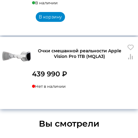
В наличии
цена
цена:
составляла
9
В корзину
9
150 ₽.
990 ₽.
Очки смешанной реальности Apple
Vision Pro 1TB (MQLA3)
439 990
₽
Нет в наличии
Вы смотрели