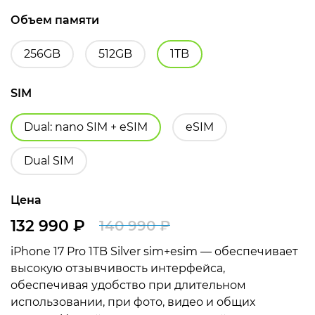
Объем памяти
256GB
512GB
1TB
SIM
Dual: nano SIM + eSIM
eSIM
Dual SIM
Цена
132 990
₽
140 990
₽
Первоначальная
Текущая
iPhone 17 Pro 1TB Silver sim+esim — обеспечивает
цена
цена:
высокую отзывчивость интерфейса,
составляла
132
обеспечивая удобство при длительном
использовании, при фото, видео и общих
140
990 ₽.