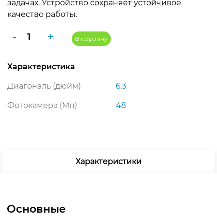
задачах. Устройство сохраняет устойчивое
990 ₽.
качество работы.
Количество
-
+
В корзину
товара
Apple
Характеристика
iPhone
17
Диагональ (дюйм)
6.3
Pro
1TB
Фотокамера (Мп)
48
Dual:
nano
SIM
+
eSIM
Характеристики
Silver
(серебристый)