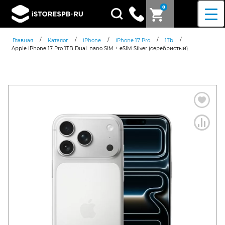
0
Поиск
товаров
/
/
/
/
/
Главная
Каталог
iPhone
iPhone 17 Pro
1Tb
Apple iPhone 17 Pro 1TB Dual: nano SIM + eSIM Silver (серебристый)
Согласен c
политикой