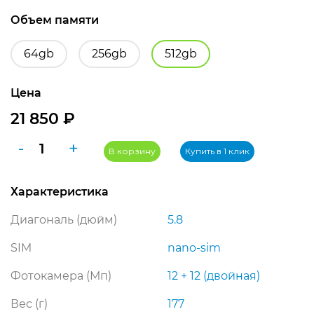
Объем памяти
64gb
256gb
512gb
Цена
21 850
₽
Количество
-
+
В корзину
Купить в 1 клик
товара
iPhone
Характеристика
XS
512GB
Диагональ (дюйм)
5.8
Space
Gray
SIM
nano-sim
(серый
Фотокамера (Мп)
12 + 12 (двойная)
космос)
Вес (г)
177