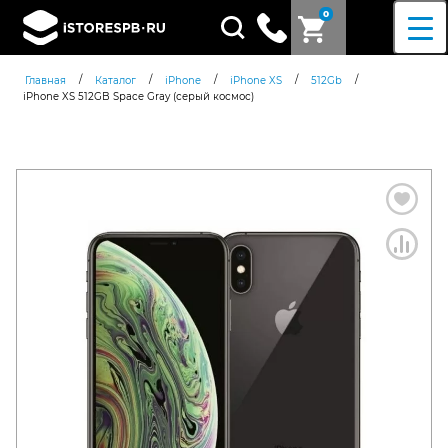
0
Поиск
товаров
/
/
/
/
/
Главная
Каталог
iPhone
iPhone XS
512Gb
iPhone XS 512GB Space Gray (серый космос)
Согласен c
политикой