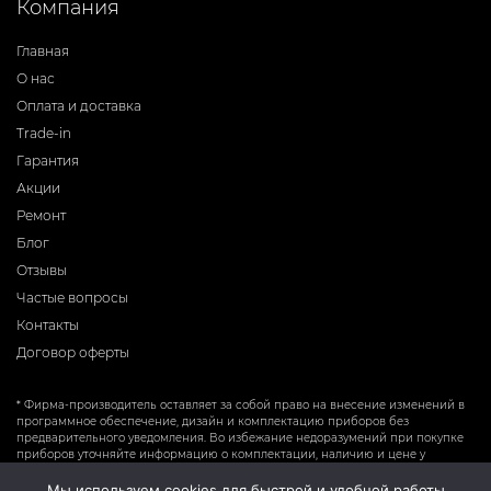
Компания
Главная
О нас
Оплата и доставка
Trade-in
Гарантия
Акции
Ремонт
Блог
Отзывы
Частые вопросы
Контакты
Договор оферты
* Фирма-производитель оставляет за собой право на внесение изменений в
программное обеспечение, дизайн и комплектацию приборов без
предварительного уведомления. Во избежание недоразумений при покупке
приборов уточняйте информацию о комплектации, наличию и цене у
продавцов. Вся информация на сайте носит справочный характер и не
является публичной офертой.
Мы используем cookies для быстрой и удобной работы