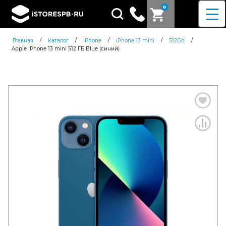
0
Поиск
товаров
/
/
/
/
/
Главная
Каталог
iPhone
iPhone 13 mini
512Gb
Apple iPhone 13 mini 512 ГБ Blue (синий)
Согласен c
политикой