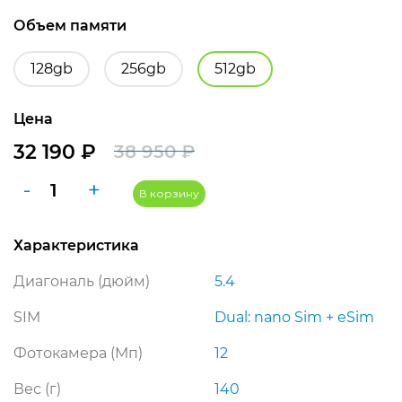
Объем памяти
128gb
256gb
512gb
Цена
32 190
₽
38 950
₽
Первоначальная
Текущая
Количество
-
+
цена
цена:
В корзину
товара
составляла
32
Apple
Характеристика
iPhone
38
190 ₽.
13
950 ₽.
Диагональ (дюйм)
5.4
mini
512
SIM
Dual: nano Sim + eSim
ГБ
Фотокамера (Мп)
12
Blue
(синий)
Вес (г)
140