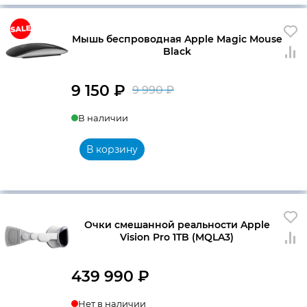
Мышь беспроводная Apple Magic Mouse
Black
9 150
₽
9 990
₽
Первоначальна
Текущая
В наличии
цена
цена:
составляла
9
В корзину
9
150 ₽.
990 ₽.
Очки смешанной реальности Apple
Vision Pro 1TB (MQLA3)
439 990
₽
Нет в наличии