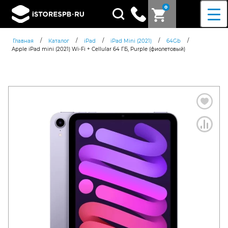
0
Поиск
товаров
/
/
/
/
/
Главная
Каталог
iPad
iPad Mini (2021)
64Gb
Apple iPad mini (2021) Wi-Fi + Cellular 64 ГБ, Purple (фиолетовый)
Согласен c
политикой